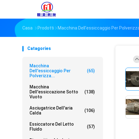
Casa
Prodotti
Macchina Dell'essiccaggio Per Polverizz
Catagories
Macchina
Dell'essiccaggio Per
(65)
Polverizza...
Macchina
Dell'essiccazione Sotto
(138)
Vuoto
Asciugatrice Dell'aria
(106)
Calda
Essiccatore Del Letto
(57)
Fluido