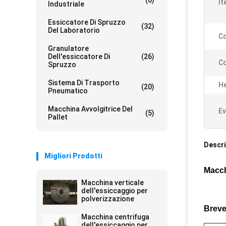
(6)
It
Industriale
Essiccatore Di Spruzzo
(32)
Del Laboratorio
Co
Granulatore
Dell'essiccatore Di
(26)
Co
Spruzzo
Sistema Di Trasporto
He
(20)
Pneumatico
Macchina Avvolgitrice Del
Ev
(5)
Pallet
Descri
Migliori Prodotti
Macch
Macchina verticale
dell'essiccaggio per
polverizzazione
Breve
Macchina centrifuga
dell'essiccaggio per