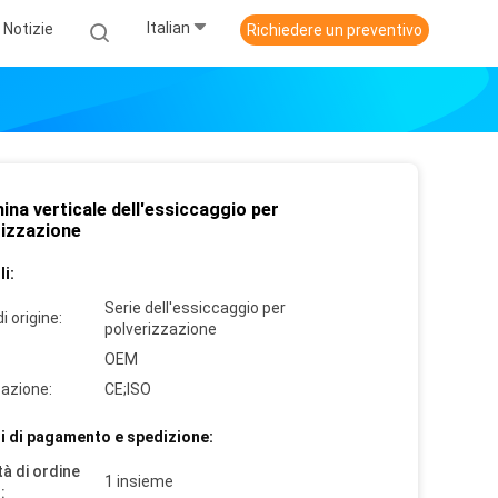
Italian
Notizie
Richiedere un preventivo
na verticale dell'essiccaggio per
rizzazione
i:
Serie dell'essiccaggio per
i origine:
polverizzazione
OEM
cazione:
CE;ISO
i di pagamento e spedizione:
à di ordine
1 insieme
: