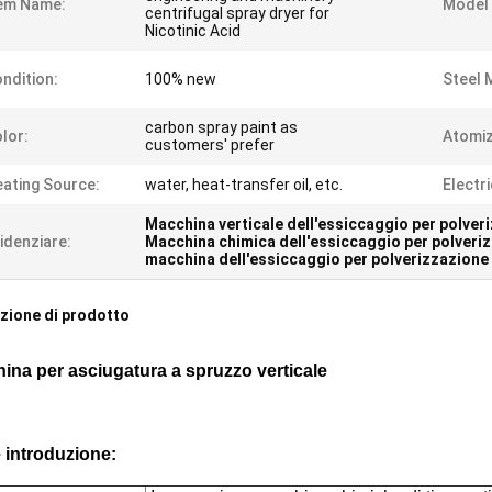
em Name:
Model 
centrifugal spray dryer for
Nicotinic Acid
ndition:
100% new
Steel 
carbon spray paint as
lor:
Atomiz
customers' prefer
ating Source:
water, heat-transfer oil, etc.
Electr
Macchina verticale dell'essiccaggio per polver
idenziare:
Macchina chimica dell'essiccaggio per polveri
macchina dell'essiccaggio per polverizzazion
zione di prodotto
ina per asciugatura a spruzzo verticale
 introduzione: