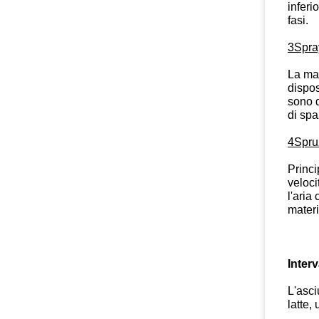
inferi
fasi.
3Spray
La mac
dispos
sono d
di spa
4Spru
Princi
veloci
l'aria
materi
Interv
L'asci
latte,