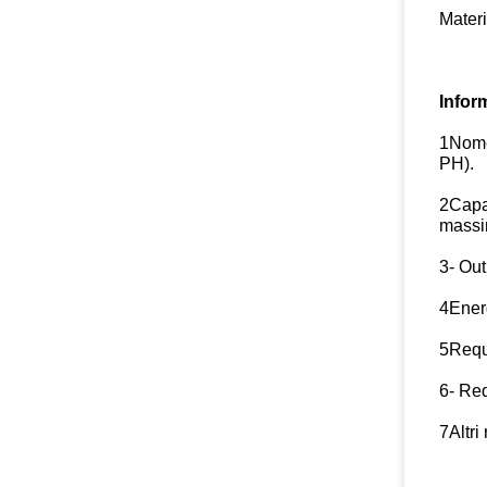
Materi
Infor
1Nome 
PH).
2Capac
massi
3- Out
4Energ
5Requi
6- Req
7Altri 