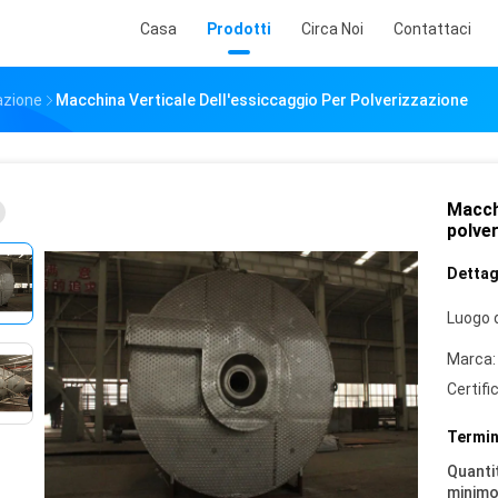
Casa
Prodotti
Circa Noi
Contattaci
azione
Macchina Verticale Dell'essiccaggio Per Polverizzazione
Macchi
polve
Dettagl
Luogo d
Marca:
Certifi
Termin
Quantit
minimo