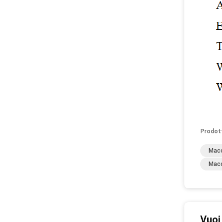
Prodot
Macc
Macc
Vuoi