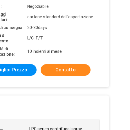
:
Negoziabile
aggi
cartone standard dell'esportazione
lari:
di consegna:
20-30days
 di
L/C, T/T
ento:
tà di
10 insiemi al mese
tazione:
iglior Prezzo
Contatto
LPG series centrifugal spray