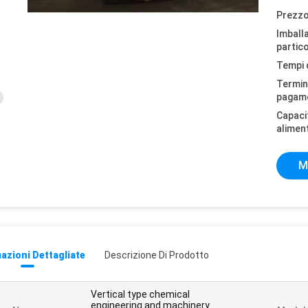
Prezzo
Imball
partico
Tempi 
Termini
pagam
Capaci
alimen
M
azioni Dettagliate
Descrizione Di Prodotto
Vertical type chemical
engineering and machinery