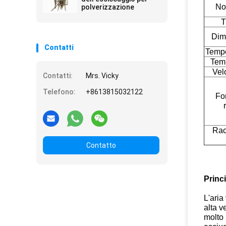
Nom
polverizzazione
T
Dim
Contatti
Tempe
Temp
Velo
Contatti:
Mrs. Vicky
Telefono:
+8613815032122
For
Rac
Contatto
Princ
L'aria
alta v
molto 