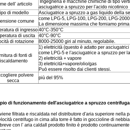
Ingegneria e macchine chimiche di tipo vert
e dell' articolo
asciugatrice a spruzzo per l'acido nicotinico
ipo di modello
Asciugatrice a spruzzo a gas liquido della se
come LPG-5, LPG-100, LPG-200, LPG-2000
ensione comune
La dimensione massima che forniamo prima
ratura di ingresso
40°C-350°C
eratura di uscita
40°C-90°C
cità di rotazione
8000-25000 giri al minuto, regolabile.
1) elettricità (questo è adatto per asciugatric
come LPG-5 e l'asciugatrice a spruzzo per l
nitura di fonti di
2) elettricità + vapore
riscaldamento
3) elettricità+vapore/olio/gas
Può essere risolto dai clienti stessi.
cogliere polvere
più del 95%
secca
ipio di funzionamento dell'asciugatrice a spruzzo centrifuga
 viene filtrata e riscaldata nel distributore d'aria superiore nella
elocità centrifugo in cima alla torre è fatto in goccioline di neb
breve con l' aria caldaIl prodotto finito è prodotto continuamente 