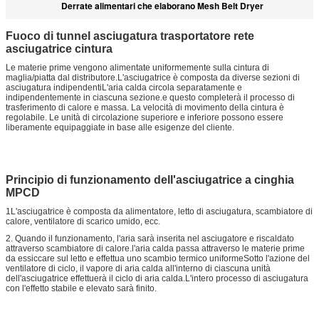
Derrate alimentari che elaborano Mesh Belt Dryer
Fuoco di tunnel asciugatura trasportatore rete
asciugatrice cintura
Le materie prime vengono alimentate uniformemente sulla cintura di
maglia/piatta dal distributore.L'asciugatrice è composta da diverse sezioni di
asciugatura indipendentiL'aria calda circola separatamente e
indipendentemente in ciascuna sezione.e questo completerà il processo di
trasferimento di calore e massa. La velocità di movimento della cintura è
regolabile. Le unità di circolazione superiore e inferiore possono essere
liberamente equipaggiate in base alle esigenze del cliente.
Principio di funzionamento dell'asciugatrice a cinghia
MPCD
1L'asciugatrice è composta da alimentatore, letto di asciugatura, scambiatore di
calore, ventilatore di scarico umido, ecc.
2. Quando il funzionamento, l'aria sarà inserita nel asciugatore e riscaldato
attraverso scambiatore di calore.l'aria calda passa attraverso le materie prime
da essiccare sul letto e effettua uno scambio termico uniformeSotto l'azione del
ventilatore di ciclo, il vapore di aria calda all'interno di ciascuna unità
dell'asciugatrice effettuerà il ciclo di aria calda.L'intero processo di asciugatura
con l'effetto stabile e elevato sarà finito.