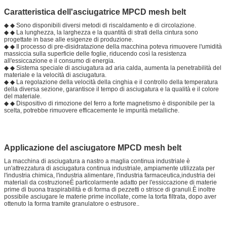
Caratteristica dell'asciugatrice MPCD mesh belt
◆ ◆ Sono disponibili diversi metodi di riscaldamento e di circolazione.
◆ ◆ La lunghezza, la larghezza e la quantità di strati della cintura sono
progettate in base alle esigenze di produzione.
◆ ◆ Il processo di pre-disidratazione della macchina poteva rimuovere l'umidità
massiccia sulla superficie delle foglie, riducendo così la resistenza
all'essiccazione e il consumo di energia.
◆ ◆ Sistema speciale di asciugatura ad aria calda, aumenta la penetrabilità del
materiale e la velocità di asciugatura.
◆ ◆ La regolazione della velocità della cinghia e il controllo della temperatura
della diversa sezione, garantisce il tempo di asciugatura e la qualità e il colore
del materiale.
◆ ◆ Dispositivo di rimozione del ferro a forte magnetismo è disponibile per la
scelta, potrebbe rimuovere efficacemente le impurità metalliche.
Applicazione del asciugatore MPCD mesh belt
La macchina di asciugatura a nastro a maglia continua industriale è
un'attrezzatura di asciugatura continua industriale, ampiamente utilizzata per
l'industria chimica, l'industria alimentare, l'industria farmaceutica,industria dei
materiali da costruzioneÈ particolarmente adatto per l'essiccazione di materie
prime di buona traspirabilità e di forma di pezzetti o strisce di granuli.È inoltre
possibile asciugare le materie prime incollate, come la torta filtrata, dopo aver
ottenuto la forma tramite granulatore o estrusore..