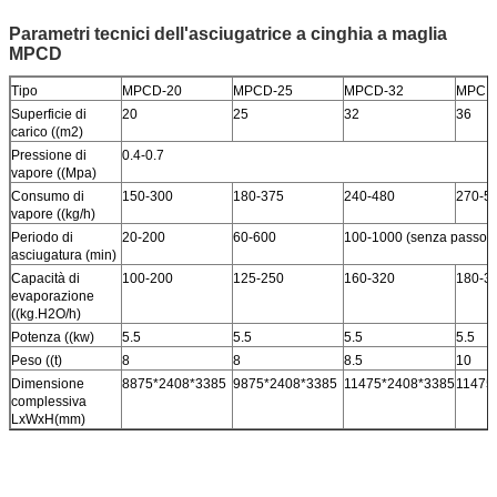
Parametri tecnici dell'asciugatrice a cinghia a maglia
MPCD
Tipo
MPCD-20
MPCD-25
MPCD-32
MPCD
Superficie di
20
25
32
36
carico ((m2)
Pressione di
0.4-0.7
vapore ((Mpa)
Consumo di
150-300
180-375
240-480
270-5
vapore ((kg/h)
Periodo di
20-200
60-600
100-1000 (senza passo)
asciugatura (min)
Capacità di
100-200
125-250
160-320
180-3
evaporazione
((kg.H2O/h)
Potenza ((kw)
5.5
5.5
5.5
5.5
Peso ((t)
8
8
8.5
10
Dimensione
8875*2408*3385
9875*2408*3385
11475*2408*3385
11475
complessiva
LxWxH(mm)