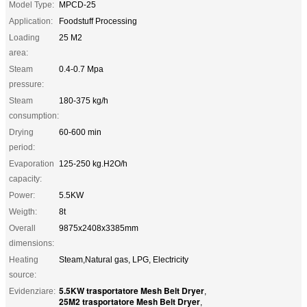
Model Type:
MPCD-25
Application:
Foodstuff Processing
Loading
25 M2
area:
Steam
0.4-0.7 Mpa
pressure:
Steam
180-375 kg/h
consumption:
Drying
60-600 min
period:
Evaporation
125-250 kg.H2O/h
capacity:
Power:
5.5KW
Weigth:
8t
Overall
9875x2408x3385mm
dimensions:
Heating
Steam,Natural gas, LPG, Electricity
source:
5.5KW trasportatore Mesh Belt Dryer
Evidenziare:
,
25M2 trasportatore Mesh Belt Dryer
,