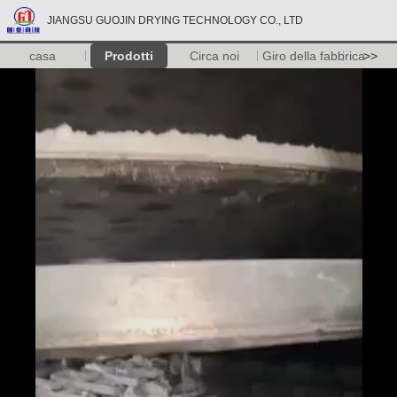
JIANGSU GUOJIN DRYING TECHNOLOGY CO., LTD
casa
Prodotti
Circa noi
Giro della fabbrica
>>