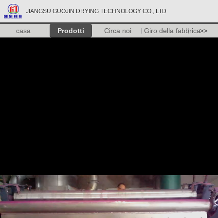
JIANGSU GUOJIN DRYING TECHNOLOGY CO., LTD
casa
Prodotti
Circa noi
Giro della fabbrica
>>